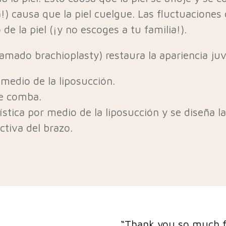
) causa que la piel cuelgue. Las fluctuaciones 
e la piel (¡y no escoges a tu familia!).
amado brachioplasty) restaura la apariencia juve
 medio de la liposucción.
se comba.
stica por medio de la liposucción y se diseña la
ctiva del brazo.
lp in making this very
"I have had a few peo