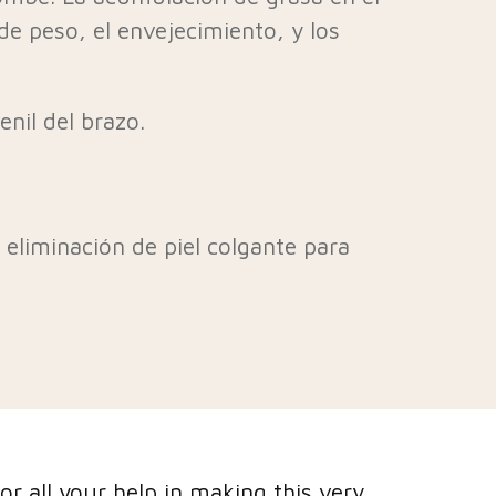
de peso, el envejecimiento, y los
nil del brazo.
 eliminación de piel colgante para
ple tell me to check out other doctors
"I had go