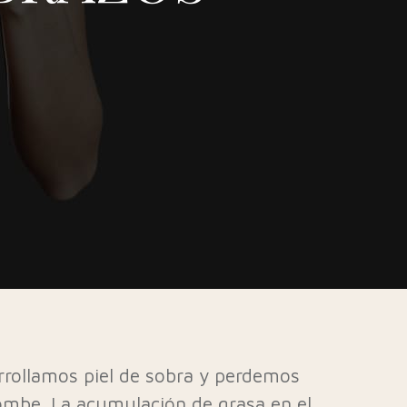
arrollamos piel de sobra y perdemos
 combe. La acumulación de grasa en el