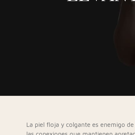
La piel floja y colgante es enemigo de
las conexiones que mantienen apretada