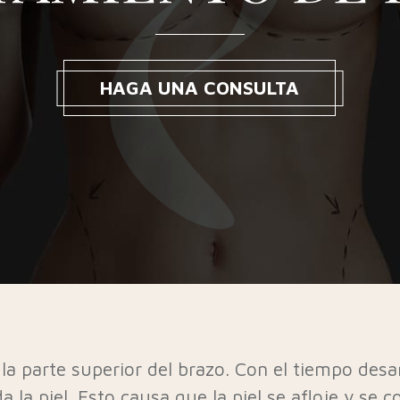
HAGA UNA CONSULTA
 la parte superior del brazo. Con el tiempo des
 la piel. Esto causa que la piel se afloje y se