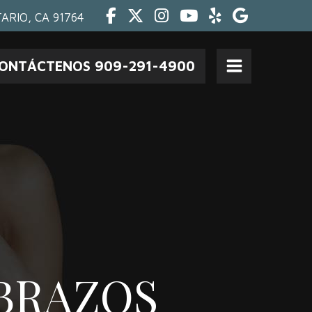
Facebook
Twitter
Instagram
Youtube
Yelp
Google
ARIO, CA 91764
ONTÁCTENOS 909-291-4900
Open
Menu
BRAZOS