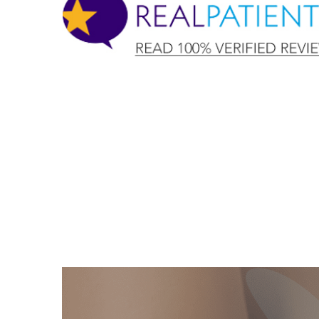
important decision. Your staff wa
sweet. Your honesty is very refresh
soon scheduling my surgery!”