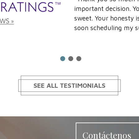
s very welcoming and so
with cheaper costs but
ing and I look forward to
insecure when it come
felt very comfortable 
surgery."
SEE ALL TESTIMONIALS
Contáctenos