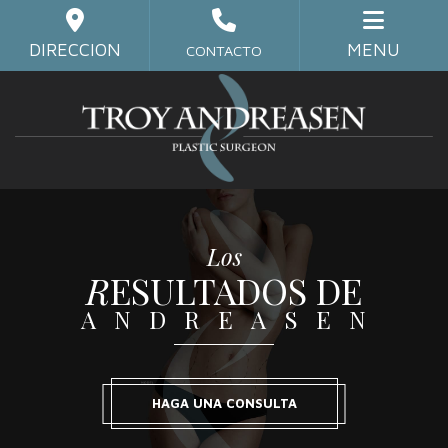
Skip
to
DIRECCION
MENU
CONTACTO
main
content
Los
RESULTADOS DE
ANDREASEN
HAGA UNA CONSULTA